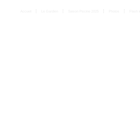
Accueil
Le Gardien
Saison Piscine 2025
Photos
Flash i